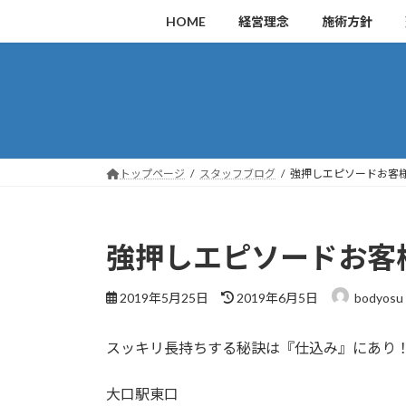
コ
ナ
HOME
経営理念
施術方針
ン
ビ
テ
ゲ
ン
ー
ツ
シ
へ
ョ
ス
ン
キ
に
トップページ
スタッフブログ
強押しエピソードお客
ッ
移
プ
動
強押しエピソードお客
最
2019年5月25日
2019年6月5日
bodyosu
終
更
スッキリ長持ちする秘訣は『仕込み』にあり
新
日
時
大口駅東口
: