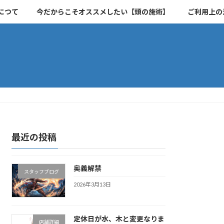
につて
今だからこそオススメしたい【頭の施術】
ご利用上の
最近の投稿
奥義解禁
スタッフブログ
2026年3月13日
定休日が水、木と変更なりま
店舗詳細