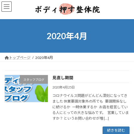
コ
ナ
ン
ビ
テ
ゲ
ン
ー
ツ
シ
へ
ョ
2020年4月
ス
ン
キ
に
ッ
移
プ
動
トップページ
2020年4月
見直し期間
スタッフブログ
2020年4月25日
コロナウイルス問題がどんどん深刻になってき
ました 休業要請対象外の所でも 要請関係なし
に続けるか 一時休業するか お店を経営してい
る人にとっての大きな悩みです。 営業していま
すか？ というお問い合わせが増 […]
続きを読む