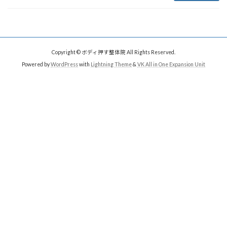
Copyright © ボディ押す整体院 All Rights Reserved.
Powered by
WordPress
with
Lightning Theme
&
VK All in One Expansion Unit